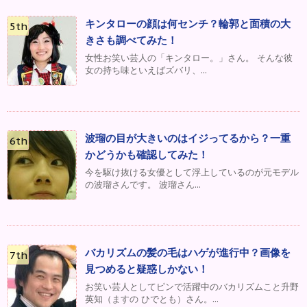
キンタローの顔は何センチ？輪郭と面積の大
きさも調べてみた！
女性お笑い芸人の「キンタロー。」さん。 そんな彼
女の持ち味といえばズバリ、...
波瑠の目が大きいのはイジってるから？一重
かどうかも確認してみた！
今を駆け抜ける女優として浮上しているのが元モデル
の波瑠さんです。 波瑠さん...
バカリズムの髪の毛はハゲが進行中？画像を
見つめると疑惑しかない！
お笑い芸人としてピンで活躍中のバカリズムこと升野
英知（ますの ひでとも）さん。...