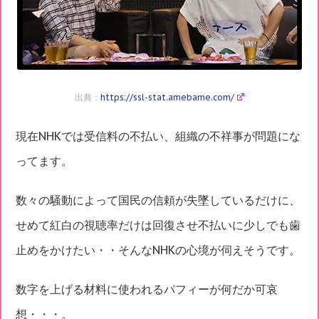
出典：
https://ssl-stat.amebame.com/
現在NHKでは受信料の不払い、組織の不祥事が問題にな
ってます。
数々の騒動によって国民の信頼が失墜しているだけに、
せめて紅白の視聴率だけは回復させ不払いに少しでも歯
止めをかけたい・・そんなNHKの心境が伺えそうです。
数字を上げる材料に使われるパフィーが何だか可哀
想・・・。