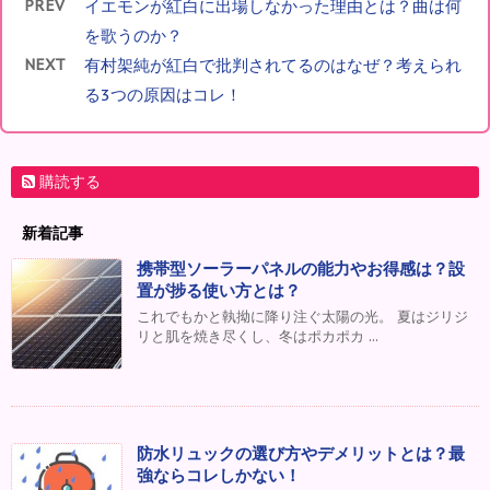
PREV
イエモンが紅白に出場しなかった理由とは？曲は何
を歌うのか？
NEXT
有村架純が紅白で批判されてるのはなぜ？考えられ
る3つの原因はコレ！
購読する
新着記事
携帯型ソーラーパネルの能力やお得感は？設
置が捗る使い方とは？
これでもかと執拗に降り注ぐ太陽の光。 夏はジリジ
リと肌を焼き尽くし、冬はポカポカ ...
防水リュックの選び方やデメリットとは？最
強ならコレしかない！