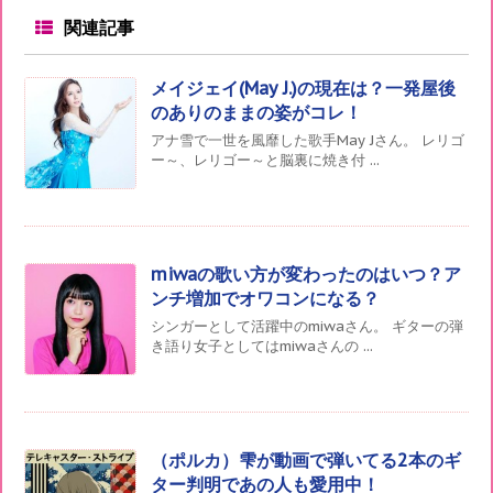
関連記事
メイジェイ(May J.)の現在は？一発屋後
のありのままの姿がコレ！
アナ雪で一世を風靡した歌手May Jさん。 レリゴ
ー～、レリゴー～と脳裏に焼き付 ...
miwaの歌い方が変わったのはいつ？ア
ンチ増加でオワコンになる？
シンガーとして活躍中のmiwaさん。 ギターの弾
き語り女子としてはmiwaさんの ...
（ポルカ）雫が動画で弾いてる2本のギ
ター判明であの人も愛用中！