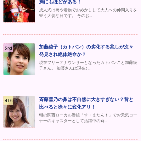
満にもほどがある！
成人式は袴や着物でおめかしして大人への仲間入りを
誓う大切な日です。 そのお...
加藤綾子（カトパン）の劣化する兆しが次々
発見され絶体絶命か？
現在フリーアナウンサーとなったカトパンこと加藤綾
子さん。 加藤さんは現在3...
斉藤雪乃の鼻は不自然に大きすぎない？昔と
比べると徐々に変化アリ！
朝の関西ローカル番組「す・またん！」でお天気コー
ナーのキャスターとして活躍中の斉...