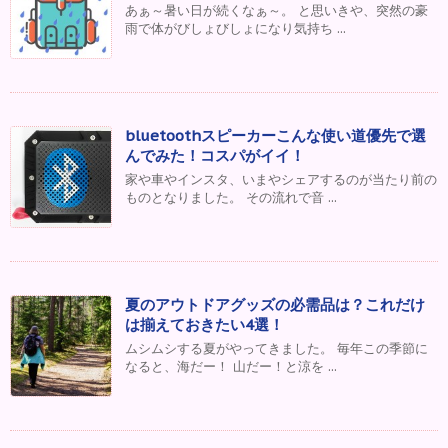
あぁ～暑い日が続くなぁ～。 と思いきや、突然の豪
雨で体がびしょびしょになり気持ち ...
bluetoothスピーカーこんな使い道優先で選
んでみた！コスパがイイ！
家や車やインスタ、いまやシェアするのが当たり前の
ものとなりました。 その流れで音 ...
夏のアウトドアグッズの必需品は？これだけ
は揃えておきたい4選！
ムシムシする夏がやってきました。 毎年この季節に
なると、海だー！ 山だー！と涼を ...