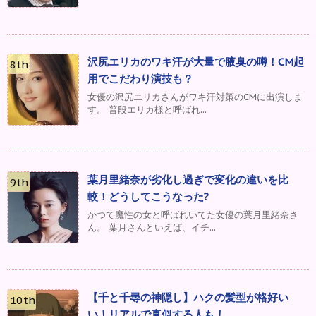
沢尻エリカのワキ汗が大量で腋臭の噂！CM起
用でこだわり演技も？
女優の沢尻エリカさんがワキ汗対策のCMに出演しま
す。 普段エリカ様と呼ばれ...
葉月里緒奈が劣化し過ぎで変化の違いを比
較！どうしてこうなった?
かつて魔性の女と呼ばれいてた女優の葉月里緒奈さ
ん。 葉月さんといえば、イチ...
【千と千尋の神隠し】ハクの髪型が格好い
い！リアルで真似する人も！