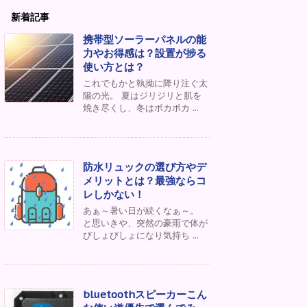
新着記事
携帯型ソーラーパネルの能
力やお得感は？設置が捗る
使い方とは？
これでもかと執拗に降り注ぐ太
陽の光。 夏はジリジリと肌を
焼き尽くし、冬はポカポカ ...
防水リュックの選び方やデ
メリットとは？最強ならコ
レしかない！
あぁ～暑い日が続くなぁ～。
と思いきや、突然の豪雨で体が
びしょびしょになり気持ち ...
bluetoothスピーカーこん