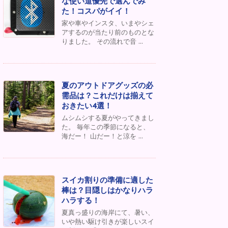
な使い道優先で選んでみ
た！コスパがイイ！
家や車やインスタ、いまやシェ
アするのが当たり前のものとな
りました。 その流れで音 ...
夏のアウトドアグッズの必
需品は？これだけは揃えて
おきたい4選！
ムシムシする夏がやってきまし
た。 毎年この季節になると、
海だー！ 山だー！と涼を ...
スイカ割りの準備に適した
棒は？目隠しはかなりハラ
ハラする！
夏真っ盛りの海岸にて、暑い、
いや熱い駆け引きが楽しいスイ