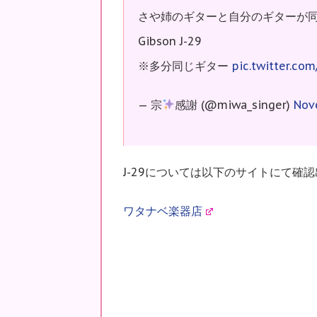
さや姉のギターと自分のギターが同じで
Gibson J-29
※多分同じギター
pic.twitter.c
— 宗
感謝 (@miwa_singer)
Nov
J-29については以下のサイトにて確
ワタナベ楽器店