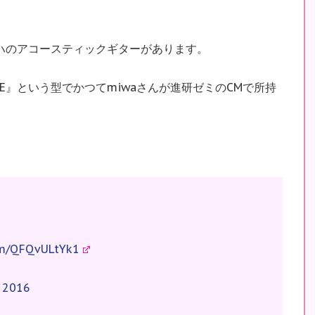
マハのアコースティックギターがあります。
 ARE』という型でかつてmiwaさんが進研ゼミのCMで所持
com/QFQvULtYk1
, 2016