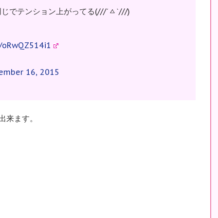
テンション上がってる(///ˊㅿˋ///)
om/oRwQZ514i1
ember 16, 2015
認出来ます。