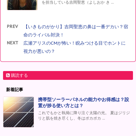
を担当している吉岡聖恵（よしおか き ...
PREV
【いきものがかり】吉岡聖恵の鼻は一番デカい？宿
命のライバル対決！
NEXT
広瀬アリスのCMが怖い！睨みつける目でホントに
視力が悪いの？
購読する
新着記事
携帯型ソーラーパネルの能力やお得感は？設
置が捗る使い方とは？
これでもかと執拗に降り注ぐ太陽の光。 夏はジリジ
リと肌を焼き尽くし、冬はポカポカ ...