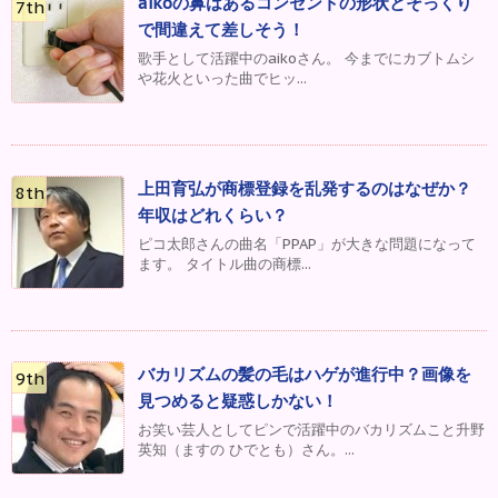
aikoの鼻はあるコンセントの形状とそっくり
で間違えて差しそう！
歌手として活躍中のaikoさん。 今までにカブトムシ
や花火といった曲でヒッ...
上田育弘が商標登録を乱発するのはなぜか？
年収はどれくらい？
ピコ太郎さんの曲名「PPAP」が大きな問題になって
ます。 タイトル曲の商標...
バカリズムの髪の毛はハゲが進行中？画像を
見つめると疑惑しかない！
お笑い芸人としてピンで活躍中のバカリズムこと升野
英知（ますの ひでとも）さん。...