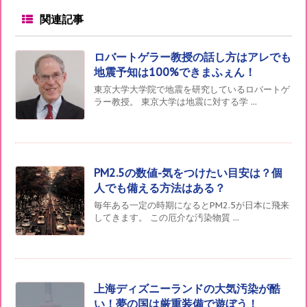
関連記事
ロバートゲラー教授の話し方はアレでも
地震予知は100%できまふぇん！
東京大学大学院で地震を研究しているロバートゲ
ラー教授。 東京大学は地震に対する学 ...
PM2.5の数値-気をつけたい目安は？個
人でも備える方法はある？
毎年ある一定の時期になるとPM2.5が日本に飛来
してきます。 この厄介な汚染物質 ...
上海ディズニーランドの大気汚染が酷
い！夢の国は厳重装備で遊ぼう！