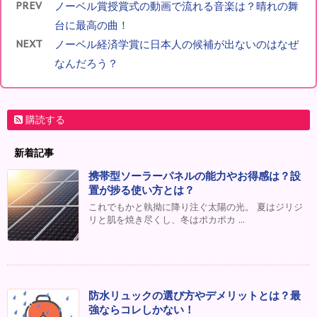
PREV
ノーベル賞授賞式の動画で流れる音楽は？晴れの舞
台に最高の曲！
NEXT
ノーベル経済学賞に日本人の候補が出ないのはなぜ
なんだろう？
購読する
新着記事
携帯型ソーラーパネルの能力やお得感は？設
置が捗る使い方とは？
これでもかと執拗に降り注ぐ太陽の光。 夏はジリジ
リと肌を焼き尽くし、冬はポカポカ ...
防水リュックの選び方やデメリットとは？最
強ならコレしかない！