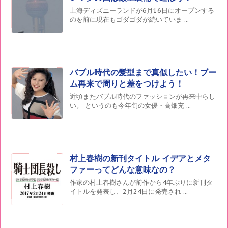
上海ディズニーランドが6月16日にオープンする
のを前に現在もゴダゴダが続いていま ...
バブル時代の髪型まで真似したい！ブー
ム再来で周りと差をつけよう！
近頃またバブル時代のファッションが再来中らし
い。 というのも今年旬の女優・高畑充 ...
村上春樹の新刊タイトル イデアとメタ
ファーってどんな意味なの？
作家の村上春樹さんが前作から4年ぶりに新刊タ
イトルを発表し、2月24日に発売され ...