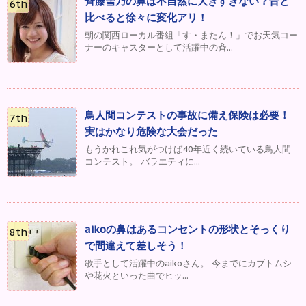
斉藤雪乃の鼻は不自然に大きすぎない？昔と
比べると徐々に変化アリ！
朝の関西ローカル番組「す・またん！」でお天気コー
ナーのキャスターとして活躍中の斉...
鳥人間コンテストの事故に備え保険は必要！
実はかなり危険な大会だった
もうかれこれ気がつけば40年近く続いている鳥人間
コンテスト。 バラエティに...
aikoの鼻はあるコンセントの形状とそっくり
で間違えて差しそう！
歌手として活躍中のaikoさん。 今までにカブトムシ
や花火といった曲でヒッ...