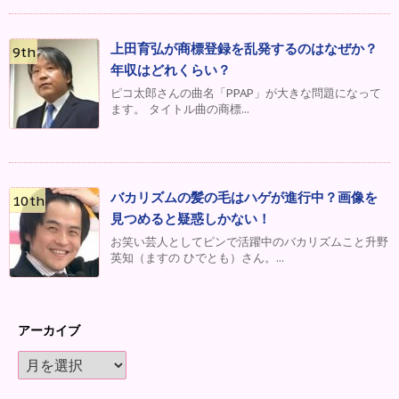
上田育弘が商標登録を乱発するのはなぜか？
年収はどれくらい？
ピコ太郎さんの曲名「PPAP」が大きな問題になって
ます。 タイトル曲の商標...
バカリズムの髪の毛はハゲが進行中？画像を
見つめると疑惑しかない！
お笑い芸人としてピンで活躍中のバカリズムこと升野
英知（ますの ひでとも）さん。...
アーカイブ