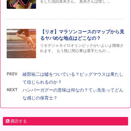
をした浅田真央さん。 真央さんは惜し ...
【リオ】マラソンコースのマップから見
るヤバめな地点はどこなの？
リオデジャネイロオリンピックがいよいよ開催さ
れます。 もう既に関心事は選手たちの ...
PREV
綾部祐二は嘘をついている？ビッグマウスは果たし
て信じられるのか？
NEXT
ハンバーガグーの意味は何なの？てぃ先生ってどん
な感じの保育士？
購読する