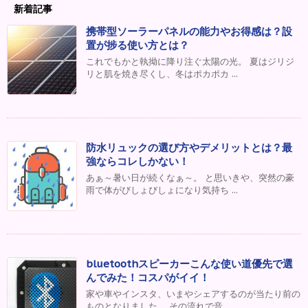
新着記事
携帯型ソーラーパネルの能力やお得感は？設
置が捗る使い方とは？
これでもかと執拗に降り注ぐ太陽の光。 夏はジリジ
リと肌を焼き尽くし、冬はポカポカ ...
防水リュックの選び方やデメリットとは？最
強ならコレしかない！
あぁ～暑い日が続くなぁ～。 と思いきや、突然の豪
雨で体がびしょびしょになり気持ち ...
bluetoothスピーカーこんな使い道優先で選
んでみた！コスパがイイ！
家や車やインスタ、いまやシェアするのが当たり前の
ものとなりました。 その流れで音 ...