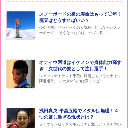
スノーボードの板の寿命はもって◯年！
廃棄はどうすればいい？
今や冬季オリンピックの人気種目にもなったスノ
ーボード。 そうなったのは、バブル期 ...
オナイウ阿道はイケメンで身体能力高す
ぎ！次世代の要として注目選手！
ジェフユナイテッド千葉に所属しているオナイウ
阿道選手。 その身体能力は高くスピー ...
浅田真央-平昌五輪でメダルは無理！４
つの厳し過ぎる現状とは？
ソチオリンピックでキムヨナと激しいメダル争い