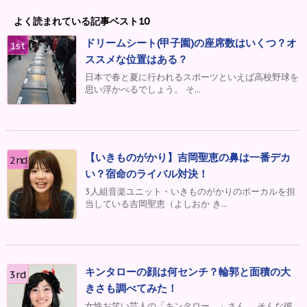
よく読まれている記事ベスト10
ドリームシート(甲子園)の座席数はいくつ？オ
ススメな位置はある？
日本で春と夏に行われるスポーツといえば高校野球を
思い浮かべるでしょう。 そ...
【いきものがかり】吉岡聖恵の鼻は一番デカ
い？宿命のライバル対決！
3人組音楽ユニット・いきものがかりのボーカルを担
当している吉岡聖恵（よしおか き...
キンタローの顔は何センチ？輪郭と面積の大
きさも調べてみた！
女性お笑い芸人の「キンタロー。」さん。 そんな彼