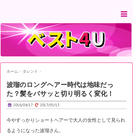
ホーム
>
タレント
>
波瑠のロングヘアー時代は地味だっ
た？髪をバサッと切り明るく変化！
2016/04/17
2017/05/13
今やすっかりショートヘアーで大人の女性として見られ
るようになった波瑠さん。