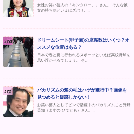
女性お笑い芸人の「キンタロー。」さん。 そんな彼
女の持ち味といえばズバリ、...
ドリームシート(甲子園)の座席数はいくつ？オ
ススメな位置はある？
日本で春と夏に行われるスポーツといえば高校野球を
思い浮かべるでしょう。 そ...
バカリズムの髪の毛はハゲが進行中？画像を
見つめると疑惑しかない！
お笑い芸人としてピンで活躍中のバカリズムこと升野
英知（ますの ひでとも）さん。...