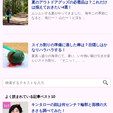
夏のアウトドアグッズの必需品は？これだけ
は揃えておきたい4選！
ムシムシする夏がやってきました。 毎年この季節に
なると、海だー！ 山だー！と涼を ...
スイカ割りの準備に適した棒は？目隠しはか
なりハラハラする！
夏真っ盛りの海岸にて、暑い、いや熱い駆け引きが楽
しいスイカ割り。 「そこっ！」、 ...
よく読まれている記事ベスト10
キンタローの顔は何センチ？輪郭と面積の大
きさも調べてみた！