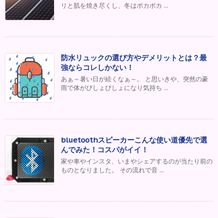
リと肌を焼き尽くし、冬はポカポカ ...
防水リュックの選び方やデメリットとは？最
強ならコレしかない！
あぁ～暑い日が続くなぁ～。 と思いきや、突然の豪
雨で体がびしょびしょになり気持ち ...
bluetoothスピーカーこんな使い道優先で選
んでみた！コスパがイイ！
家や車やインスタ、いまやシェアするのが当たり前の
ものとなりました。 その流れで音 ...