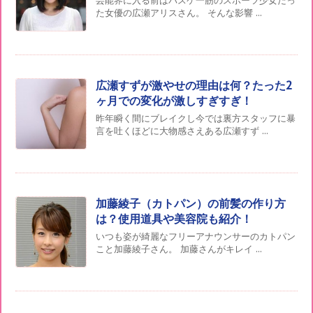
芸能界に入る前はバスケ一筋のスポーツ少女だっ
た女優の広瀬アリスさん。 そんな影響 ...
広瀬すずが激やせの理由は何？たった2
ヶ月での変化が激しすぎすぎ！
昨年瞬く間にブレイクし今では裏方スタッフに暴
言を吐くほどに大物感さえある広瀬すず ...
加藤綾子（カトパン）の前髪の作り方
は？使用道具や美容院も紹介！
いつも姿が綺麗なフリーアナウンサーのカトパン
こと加藤綾子さん。 加藤さんがキレイ ...