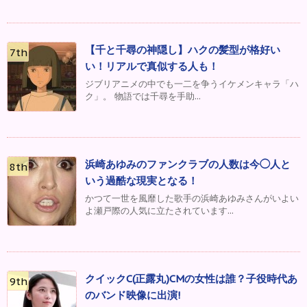
【千と千尋の神隠し】ハクの髪型が格好い
い！リアルで真似する人も！
ジブリアニメの中でも一二を争うイケメンキャラ「ハ
ク」。 物語では千尋を手助...
浜崎あゆみのファンクラブの人数は今◯人と
いう過酷な現実となる！
かつて一世を風靡した歌手の浜崎あゆみさんがいよい
よ瀬戸際の人気に立たされています...
クイックC(正露丸)CMの女性は誰？子役時代あ
のバンド映像に出演!