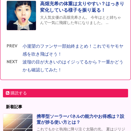
高畑充希の体重は太りやすい？はっきり
変化している様子を振り返る！
大人気女優の高畑充希さん。 今年はとと姉ちゃ
んで一気に飛躍した年になりました。 ...
PREV
小瀧望のファンサ一部始終まとめ！これでモヤモヤ
感を吹き飛ばそう！
NEXT
波瑠の目が大きいのはイジってるから？一重かどう
かも確認してみた！
購読する
新着記事
携帯型ソーラーパネルの能力やお得感は？設
置が捗る使い方とは？
これでもかと執拗に降り注ぐ太陽の光。 夏はジリジ