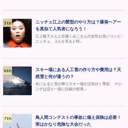
ニッチェ江上の髪型のやり方は？爆発ヘアー
を真似て人気者になろう！
江上敬子さんと近藤くみこさんの女性お笑いコンビ・
ニッチェ。 2人を見ると特...
スキー場にある人工雪の作り方や費用は？天
然雪と何が違うの？
冬になると雪が降りスキー場が活気付く季節。 ゲレ
ンデは辺り一面に白銀の世界...
鳥人間コンテストの事故に備え保険は必要！
実はかなり危険な大会だった