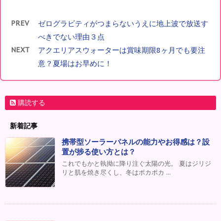
PREV
ゼログラビティがつまらないうえに地上波で放送す
べきでない理由３点
NEXT
アクエリアスウォーターは賞味期限8ヶ月でも要注
意？夏場はお早めに！
購読する
新着記事
携帯型ソーラーパネルの能力やお得感は？設
置が捗る使い方とは？
これでもかと執拗に降り注ぐ太陽の光。 夏はジリジ
リと肌を焼き尽くし、冬はポカポカ ...