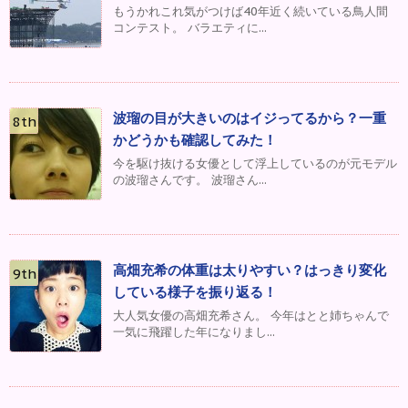
もうかれこれ気がつけば40年近く続いている鳥人間
コンテスト。 バラエティに...
波瑠の目が大きいのはイジってるから？一重
かどうかも確認してみた！
今を駆け抜ける女優として浮上しているのが元モデル
の波瑠さんです。 波瑠さん...
高畑充希の体重は太りやすい？はっきり変化
している様子を振り返る！
大人気女優の高畑充希さん。 今年はとと姉ちゃんで
一気に飛躍した年になりまし...