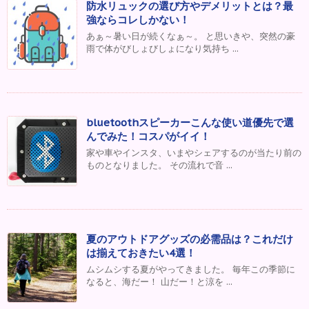
防水リュックの選び方やデメリットとは？最
強ならコレしかない！
あぁ～暑い日が続くなぁ～。 と思いきや、突然の豪
雨で体がびしょびしょになり気持ち ...
bluetoothスピーカーこんな使い道優先で選
んでみた！コスパがイイ！
家や車やインスタ、いまやシェアするのが当たり前の
ものとなりました。 その流れで音 ...
夏のアウトドアグッズの必需品は？これだけ
は揃えておきたい4選！
ムシムシする夏がやってきました。 毎年この季節に
なると、海だー！ 山だー！と涼を ...