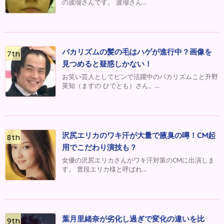
の波瑠さんです。 波瑠さん...
バカリズムの髪の毛はハゲが進行中？画像を
見つめると疑惑しかない！
お笑い芸人としてピンで活躍中のバカリズムこと升野
英知（ますの ひでとも）さん。...
沢尻エリカのワキ汗が大量で腋臭の噂！CM起
用でこだわり演技も？
女優の沢尻エリカさんがワキ汗対策のCMに出演しま
す。 普段エリカ様と呼ばれ...
葉月里緒奈が劣化し過ぎで変化の違いを比