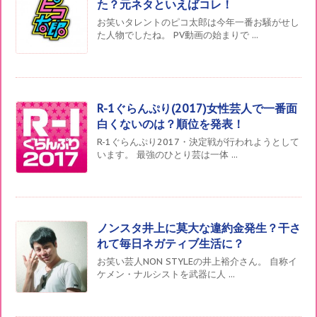
た？元ネタといえばコレ！
お笑いタレントのピコ太郎は今年一番お騒がせし
た人物でしたね。 PV動画の始まりで ...
R-1ぐらんぷり(2017)女性芸人で一番面
白くないのは？順位を発表！
R-1ぐらんぷり2017・決定戦が行われようとして
います。 最強のひとり芸は一体 ...
ノンスタ井上に莫大な違約金発生？干さ
れて毎日ネガティブ生活に？
お笑い芸人NON STYLEの井上裕介さん。 自称イ
ケメン・ナルシストを武器に人 ...