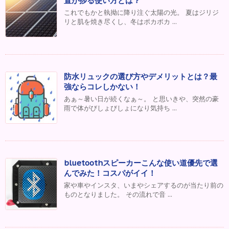
置が捗る使い方とは？
これでもかと執拗に降り注ぐ太陽の光。 夏はジリジ
リと肌を焼き尽くし、冬はポカポカ ...
防水リュックの選び方やデメリットとは？最
強ならコレしかない！
あぁ～暑い日が続くなぁ～。 と思いきや、突然の豪
雨で体がびしょびしょになり気持ち ...
bluetoothスピーカーこんな使い道優先で選
んでみた！コスパがイイ！
家や車やインスタ、いまやシェアするのが当たり前の
ものとなりました。 その流れで音 ...