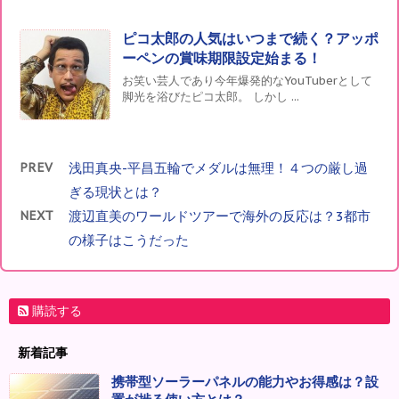
ピコ太郎の人気はいつまで続く？アッポ
ーペンの賞味期限設定始まる！
お笑い芸人であり今年爆発的なYouTuberとして
脚光を浴びたピコ太郎。 しかし ...
PREV
浅田真央-平昌五輪でメダルは無理！４つの厳し過
ぎる現状とは？
NEXT
渡辺直美のワールドツアーで海外の反応は？3都市
の様子はこうだった
購読する
新着記事
携帯型ソーラーパネルの能力やお得感は？設