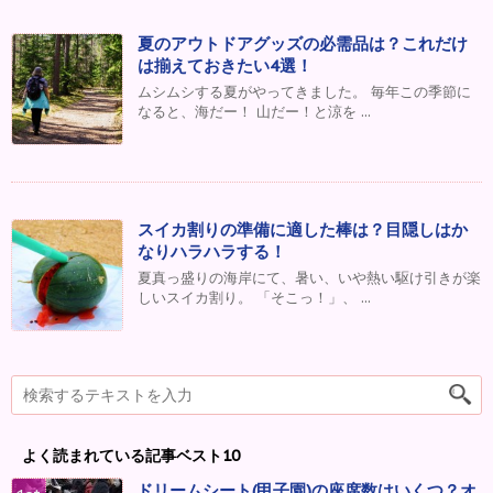
夏のアウトドアグッズの必需品は？これだけ
は揃えておきたい4選！
ムシムシする夏がやってきました。 毎年この季節に
なると、海だー！ 山だー！と涼を ...
スイカ割りの準備に適した棒は？目隠しはか
なりハラハラする！
夏真っ盛りの海岸にて、暑い、いや熱い駆け引きが楽
しいスイカ割り。 「そこっ！」、 ...
よく読まれている記事ベスト10
ドリームシート(甲子園)の座席数はいくつ？オ