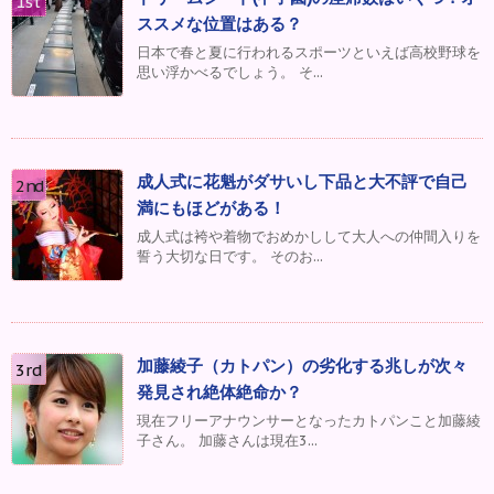
ススメな位置はある？
日本で春と夏に行われるスポーツといえば高校野球を
思い浮かべるでしょう。 そ...
成人式に花魁がダサいし下品と大不評で自己
満にもほどがある！
成人式は袴や着物でおめかしして大人への仲間入りを
誓う大切な日です。 そのお...
加藤綾子（カトパン）の劣化する兆しが次々
発見され絶体絶命か？
現在フリーアナウンサーとなったカトパンこと加藤綾
子さん。 加藤さんは現在3...