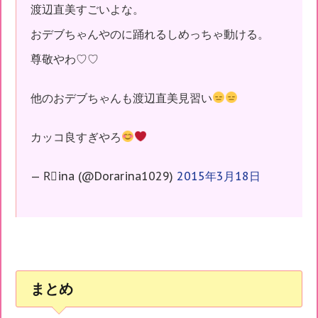
渡辺直美すごいよな。
おデブちゃんやのに踊れるしめっちゃ動ける。
尊敬やわ♡♡
他のおデブちゃんも渡辺直美見習い
カッコ良すぎやろ
— R⃛ina (@Dorarina1029)
2015年3月18日
まとめ